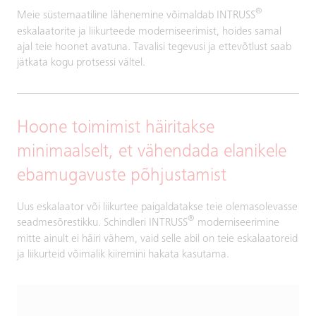
®
Meie süstemaatiline lähenemine võimaldab INTRUSS
eskalaatorite ja liikurteede moderniseerimist, hoides samal
ajal teie hoonet avatuna. Tavalisi tegevusi ja ettevõtlust saab
jätkata kogu protsessi vältel.
Hoone toimimist häiritakse
minimaalselt, et vähendada elanikele
ebamugavuste põhjustamist
Uus eskalaator või liikurtee paigaldatakse teie olemasolevasse
®
seadmesõrestikku. Schindleri INTRUSS
moderniseerimine
mitte ainult ei häiri vähem, vaid selle abil on teie eskalaatoreid
ja liikurteid võimalik kiiremini hakata kasutama.