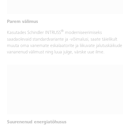
Parem välimus
®
Kasutades Schindler INTRUSS
moderniseerimiseks
saadaolevaid standardvariante ja -võimalusi, saate täielikult
muuta oma vanemate eskalaatorite ja liikuvate jalutuskäikude
vananenud välimust ning luua julge, värske uue ilme.
Suurenenud energiatõhusus