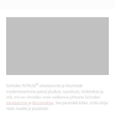
®
Schindler INTRUSS
eskalaatorite ja liikurteede
moderniseerimine pakub jõudlust, turvalisust, töökindlust ja
stiili, mis on võrreldav meie valdkonna juhtivate Schindleri
eskalaatorite
ja
liikurteedega
. See parandab kõike, mida sõitja
näeb, kuuleb ja puudutab.