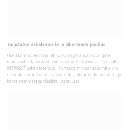
Täiustatud eskalaatorite ja liikurteede jõudlus
Uued komponendid ja tehnoloogia parandavad sõitjate
mugavust ja turvalisust ning seadmete töökindlust. Schindleri
®
INTRUSS
eskalaatorite ja liikurteede moderniseerimine viib
teie eskalaatorid uute eskalaatorite ja liikurteede turvalisus- ja
kaitsemeetmetega täielikku vastavusse.