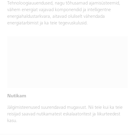
Tehnoloogiauuendused, nagu tõhusamad ajamisüsteemid,
vähem energiat vajavad komponendid ja intelligentne
energiahaldustarkvara, aitavad oluliselt vähendada
energiatarbimist ja ka teie tegevuskulusid.
Nutikam
Jälgimisteenused suurendavad mugavust. Nii teie kui ka teie
reisijad saavad nutikamatest eskalaatoritest ja liikurteedest
kasu.