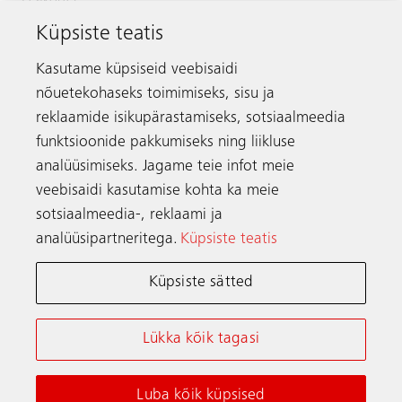
Küpsiste teatis
Väike-Paala 1
11415 Tallinn
Kasutame küpsiseid veebisaidi
Estonia
nõuetekohaseks toimimiseks, sisu ja
Telefon:
+372 601 2222
reklaamide isikupärastamiseks, sotsiaalmeedia
Meili:
info.ee@schindler.com
funktsioonide pakkumiseks ning liikluse
analüüsimiseks. Jagame teie infot meie
veebisaidi kasutamise kohta ka meie
sotsiaalmeedia-, reklaami ja
Ühendust võtma
analüüsipartneritega.
Küpsiste teatis
Küpsiste sätted
Schindler kogu maailmas
Lükka kõik tagasi
Nõuded ja tingimused
Privaatsuspoliitika
Küpsisepoliitika
Luba kõik küpsised
© Schindler 2026