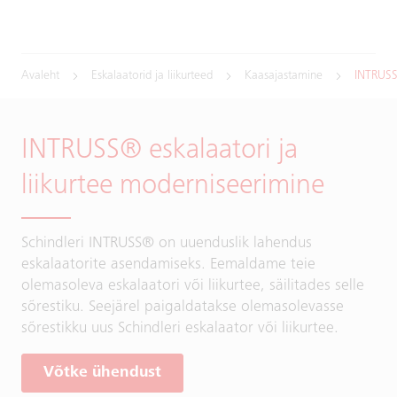
Avaleht
Eskalaatorid ja liikurteed
Kaasajastamine
INTRUS
INTRUSS® eskalaatori ja
liikurtee moderniseerimine
Schindleri INTRUSS® on uuenduslik lahendus
eskalaatorite asendamiseks. Eemaldame teie
olemasoleva eskalaatori või liikurtee, säilitades selle
sõrestiku. Seejärel paigaldatakse olemasolevasse
sõrestikku uus Schindleri eskalaator või liikurtee.
Võtke ühendust