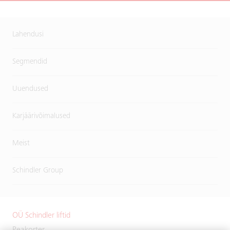
Lahendusi
Segmendid
Uuendused
Karjäärivõimalused
Meist
Schindler Group
OÜ Schindler liftid
Peakorter