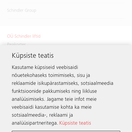
Schindler Group
OÜ Schindler liftid
Peakorter
Küpsiste teatis
Väike-Paala 1
11415 Tallinn
Kasutame küpsiseid veebisaidi
Estonia
nõuetekohaseks toimimiseks, sisu ja
Telefon:
+372 601 2222
reklaamide isikupärastamiseks, sotsiaalmeedia
Meili:
info.ee@schindler.com
funktsioonide pakkumiseks ning liikluse
analüüsimiseks. Jagame teie infot meie
veebisaidi kasutamise kohta ka meie
sotsiaalmeedia-, reklaami ja
Ühendust võtma
analüüsipartneritega.
Küpsiste teatis