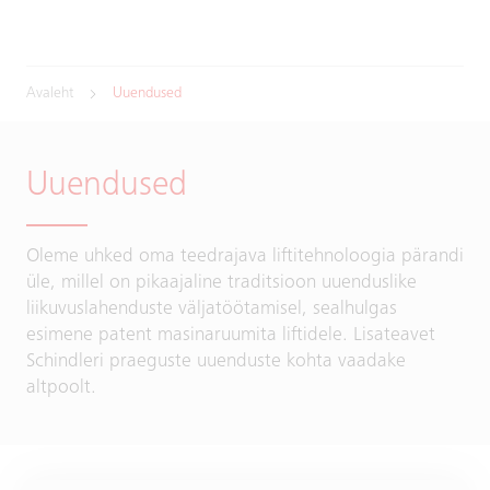
Avaleht
Uuendused
Uuendused
Oleme uhked oma teedrajava liftitehnoloogia pärandi
üle, millel on pikaajaline traditsioon uuenduslike
liikuvuslahenduste väljatöötamisel, sealhulgas
esimene patent masinaruumita liftidele. Lisateavet
Schindleri praeguste uuenduste kohta vaadake
altpoolt.