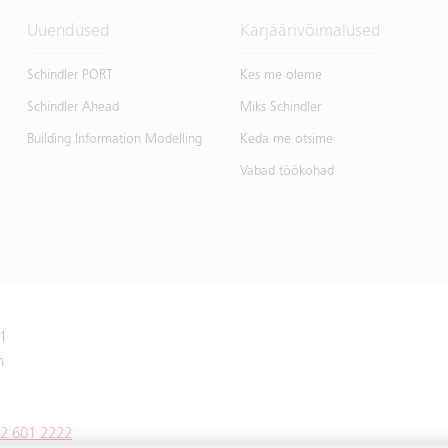
Uuendused
Karjäärivõimalused
Schindler PORT
Kes me oleme
Schindler Ahead
Miks Schindler
Building Information Modelling
Keda me otsime
Vabad töökohad
 1
n
2 601 2222