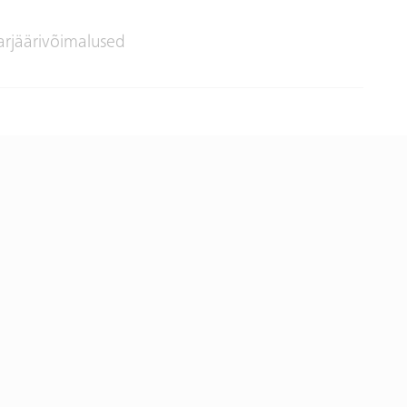
arjäärivõimalused