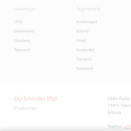
Lahendusi
Segmendid
Liftid
Kortermajad
Eskalaatorid
Bürood
Liikurteed
Hotell
Teenused
Kaubandus
Transport
Tervishoid
OÜ Schindler liftid
Väike-Paala
11415 Tallin
Peakorter
Estonia
Telefon:
+37