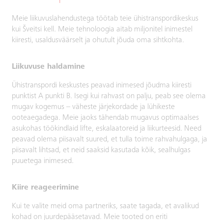
Meie liikuvuslahendustega töötab teie ühistranspordikeskus
kui Šveitsi kell. Meie tehnoloogia aitab miljonitel inimestel
kiiresti, usaldusväärselt ja ohutult jõuda oma sihtkohta.
Liikuvuse haldamine
Ühistranspordi keskustes peavad inimesed jõudma kiiresti
punktist A punkti B. Isegi kui rahvast on palju, peab see olema
mugav kogemus – väheste järjekordade ja lühikeste
ooteaegadega. Meie jaoks tähendab mugavus optimaalses
asukohas töökindlaid lifte, eskalaatoreid ja liikurteesid. Need
peavad olema piisavalt suured, et tulla toime rahvahulgaga, ja
piisavalt lihtsad, et neid saaksid kasutada kõik, sealhulgas
puuetega inimesed.
Kiire reageerimine
Kui te valite meid oma partneriks, saate tagada, et avalikud
kohad on juurdepääsetavad. Meie tooted on eriti