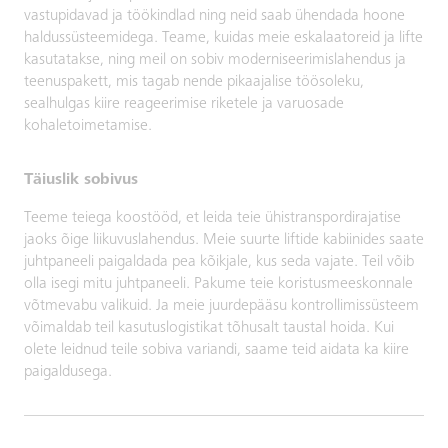
vastupidavad ja töökindlad ning neid saab ühendada hoone
haldussüsteemidega. Teame, kuidas meie eskalaatoreid ja lifte
kasutatakse, ning meil on sobiv moderniseerimislahendus ja
teenuspakett, mis tagab nende pikaajalise töösoleku,
sealhulgas kiire reageerimise riketele ja varuosade
kohaletoimetamise.
Täiuslik sobivus
Teeme teiega koostööd, et leida teie ühistranspordirajatise
jaoks õige liikuvuslahendus. Meie suurte liftide kabiinides saate
juhtpaneeli paigaldada pea kõikjale, kus seda vajate. Teil võib
olla isegi mitu juhtpaneeli. Pakume teie koristusmeeskonnale
võtmevabu valikuid. Ja meie juurdepääsu kontrollimissüsteem
võimaldab teil kasutuslogistikat tõhusalt taustal hoida. Kui
olete leidnud teile sobiva variandi, saame teid aidata ka kiire
paigaldusega.