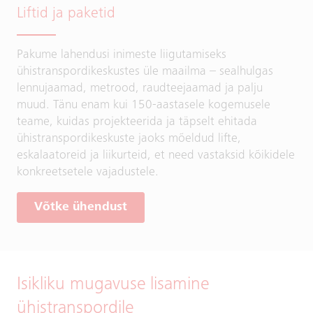
Liftid ja paketid
Pakume lahendusi inimeste liigutamiseks
ühistranspordikeskustes üle maailma – sealhulgas
lennujaamad, metrood, raudteejaamad ja palju
muud. Tänu enam kui 150-aastasele kogemusele
teame, kuidas projekteerida ja täpselt ehitada
ühistranspordikeskuste jaoks mõeldud lifte,
eskalaatoreid ja liikurteid, et need vastaksid kõikidele
konkreetsetele vajadustele.
Võtke ühendust
Isikliku mugavuse lisamine
ühistranspordile