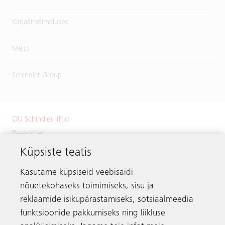
Karjäärivõimalused
Meist
Schindler Group
OÜ Schindler liftid
Peakorter
Küpsiste teatis
Väike-Paala 1
11415 Tallinn
Kasutame küpsiseid veebisaidi
Estonia
nõuetekohaseks toimimiseks, sisu ja
Telefon:
+372 601 2222
reklaamide isikupärastamiseks, sotsiaalmeedia
Meili:
info.ee@schindler.com
funktsioonide pakkumiseks ning liikluse