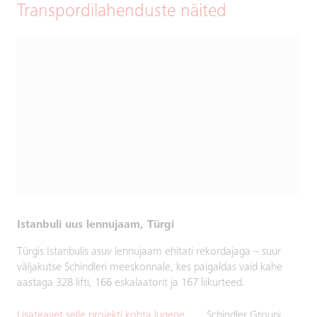
Transpordilahenduste näited
Istanbuli uus lennujaam, Türgi
Türgis Istanbulis asuv lennujaam ehitati rekordajaga – suur
väljakutse Schindleri meeskonnale, kes paigaldas vaid kahe
aastaga 328 lifti, 166 eskalaatorit ja 167 liikurteed.
Lisateavet selle projekti kohta lugege
Schindler Groupi