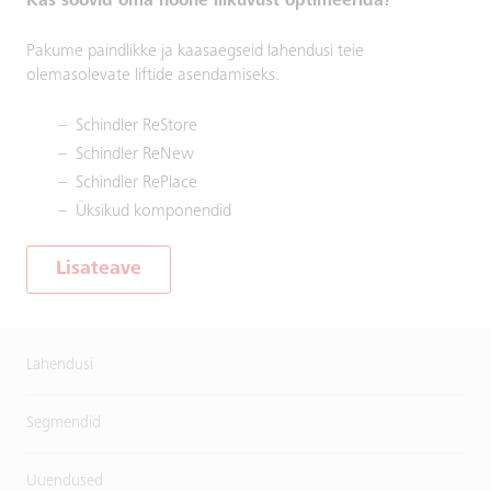
Kas soovid oma hoone liikuvust optimeerida?
Pakume paindlikke ja kaasaegseid lahendusi teie
olemasolevate liftide asendamiseks.
Schindler ReStore
Schindler ReNew
Schindler RePlace
Üksikud komponendid
Lisateave
Lahendusi
Segmendid
Uuendused