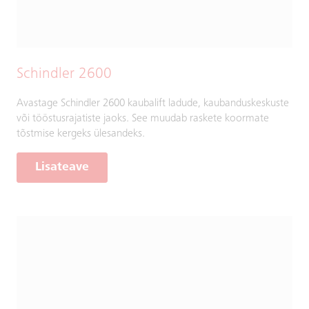
Schindler 2600
Avastage Schindler 2600 kaubalift ladude, kaubanduskeskuste
või tööstusrajatiste jaoks. See muudab raskete koormate
tõstmise kergeks ülesandeks.
Lisateave