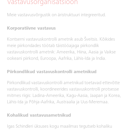
Vastavusorganisatsioon
Meie vastavusvõrgustik on äristruktuuri integreeritud.
Korporatiivne vastavus
Kontserni vastavuskontrolli ametnik asub Šveitsis. Kõikides
meie piirkondades töötab täistööajaga piirkondlik
vastavuskontrolli ametnik: Ameerika, Hiina, Aasia ja Vaikse
ookeani piirkond, Euroopa, Aafrika, Lähis-Ida ja India.
Piirkondlikud vastavuskontrolli ametnikud
Piirkondlikud vastavuskontrolli ametnikud toetavad ettevõtte
vastavuskontrolli, koordineerides vastavuskontrolli protsesse
mitmes riigis: Ladina-Ameerika, Kagu-Aasia, Jaapan ja Korea,
Lähis-Ida ja Põhja-Aafrika, Austraalia ja Uus-Meremaa.
Kohalikud vastavusametnikud
Igas Schindleri üksuses kogu maailmas tegutseb kohaliku