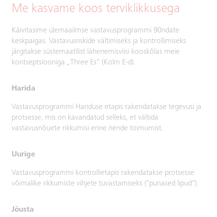
Me kasvame koos terviklikkusega
Käivitasime ülemaailmse vastavusprogrammi 90ndate
keskpaigas. Vastavusriskide vältimiseks ja kontrollimiseks
järgitakse süstemaatilist lähenemisviisi kooskõlas meie
kontseptsiooniga „Three Es“ (Kolm E-d).
Harida
Vastavusprogrammi Hariduse etapis rakendatakse tegevusi ja
protsesse, mis on kavandatud selleks, et vältida
vastavusnõuete rikkumisi enne nende toimumist.
Uurige
Vastavusprogrammi kontrollietapis rakendatakse protsesse
võimalike rikkumiste vihjete tuvastamiseks ("punased lipud").
Jõusta