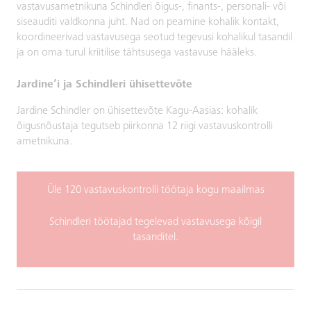
vastavusametnikuna Schindleri õigus-, finants-, personali- või
siseauditi valdkonna juht. Nad on peamine kohalik kontakt,
koordineerivad vastavusega seotud tegevusi kohalikul tasandil
ja on oma turul kriitilise tähtsusega vastavuse hääleks.
Jardine’i ja Schindleri ühisettevõte
Jardine Schindler on ühisettevõte Kagu-Aasias: kohalik
õigusnõustaja tegutseb piirkonna 12 riigi vastavuskontrolli
ametnikuna.
Üle 120 vastavuskontrolli töötaja kogu maailmas
Schindleri töötajad tegelevad vastavusega kõigil
tasanditel.