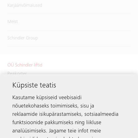
Karjäärivõimalused
Meist
Schindler Group
OÜ Schindler liftid
Peakorter
Küpsiste teatis
Väike-Paala 1
11415 Tallinn
Kasutame küpsiseid veebisaidi
Estonia
nõuetekohaseks toimimiseks, sisu ja
Telefon:
+372 601 2222
reklaamide isikupärastamiseks, sotsiaalmeedia
Meili:
info.ee@schindler.com
funktsioonide pakkumiseks ning liikluse
analüüsimiseks. Jagame teie infot meie