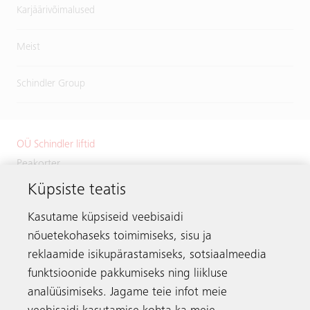
Karjäärivõimalused
Meist
Schindler Group
OÜ Schindler liftid
Peakorter
Küpsiste teatis
Väike-Paala 1
11415 Tallinn
Kasutame küpsiseid veebisaidi
Estonia
nõuetekohaseks toimimiseks, sisu ja
Telefon:
+372 601 2222
reklaamide isikupärastamiseks, sotsiaalmeedia
Meili:
info.ee@schindler.com
funktsioonide pakkumiseks ning liikluse
analüüsimiseks. Jagame teie infot meie