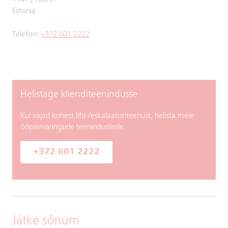
11415 Tallinn
Estonia
Telefon:
+372 601 2222
Helistage klienditeenindusse
Kui vajad kohest lifti-/eskalaatoriteenust, helista meie
ööpäevaringsele teenindusliinile.
+372 601 2222
Jätke sõnum