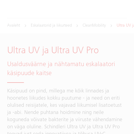
Avaleht
Eskalaatorid ja liikurteed
CleanMobility
Ultra UV 
Ultra UV ja Ultra UV Pro
Usaldusväärne ja nähtamatu eskalaatori
käsipuude kaitse
Käsipuud on pind, millega me kõik linnades ja
hoonetes liikudes kokku puutume - ja need on eriti
olulised reisijatele, kes vajavad liikumisel lisatoetust
ja -abi. Nende puhtana hoidmine ning neile
koguneda võivate bakterite ja viiruste vähendamine
on väga oluline. Schindleri Ultra UV ja Ultra UV Pro