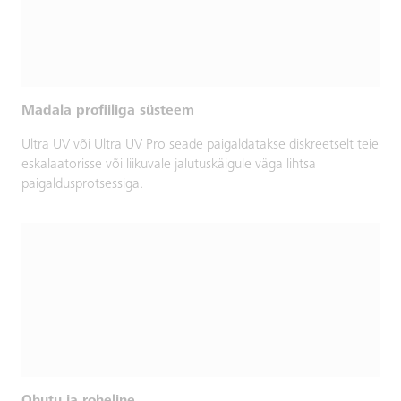
Madala profiiliga süsteem
Ultra UV või Ultra UV Pro seade paigaldatakse diskreetselt teie
eskalaatorisse või liikuvale jalutuskäigule väga lihtsa
paigaldusprotsessiga.
Ohutu ja roheline