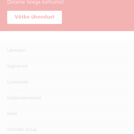
Ootame teiega kohtumist.
Võtke ühendust
Lahendusi
Segmendid
Uuendused
Karjäärivõimalused
Meist
Schindler Group