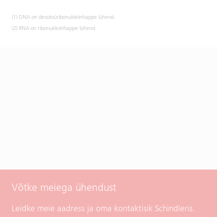
(1) DNA on desoksüribonukleiinhappe lühend.
(2) RNA on ribonukleiinhappe lühend.
Võtke meiega ühendust
Leidke meie aadress ja oma kontaktisik Schindleris.