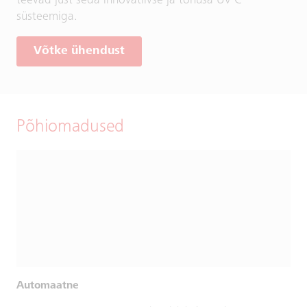
teevad just seda innovatiivse ja tõhusa UV-C
süsteemiga.
Võtke ühendust
Põhiomadused
Automaatne