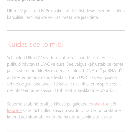
Ultra UV ja Ultra UV Pro pakuvad füüsilist desinfitseerimist ilma
kahjulike kemikaalide või raskmetallide jääkideta.
Kuidas see toimib?
Schindleri Ultra UV seade kasutab käsipuude töötlemiseks
pisikuid hävitavat UV-C valgust. See valgus kahjustab bakterite
(1)
(2)
ja viiruste geneetiliseks materjaliks olevat DNA-d
ja RNA-d
,
aidates ennetada nende levikut. Tänu UV-C LED-valgusega
tehnoloogiat kasutavale füüsilisele desinfitseerimisprotsessile
desinfitseeritakse käsipuid tõhusalt ja keskkonnasõbralikult.
Seadme saab hõlpsalt ja kiiresti paigaldada
eskalaatori
või
liikurtee
sisse. Schindleri käsipuu seade Ultra UV on praktiline
lahendus, mis aitab ennetada bakterite ja viiruste levikut.