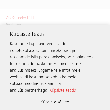
OÜ Schindler liftid
Peakorter
Küpsiste teatis
Väike-Paala 1
11415 Tallinn
Kasutame küpsiseid veebisaidi
Estonia
nõuetekohaseks toimimiseks, sisu ja
Telefon:
+372 601 2222
reklaamide isikupärastamiseks, sotsiaalmeedia
Meili:
info.ee@schindler.com
funktsioonide pakkumiseks ning liikluse
analüüsimiseks. Jagame teie infot meie
veebisaidi kasutamise kohta ka meie
sotsiaalmeedia-, reklaami ja
Ühendust võtma
analüüsipartneritega.
Küpsiste teatis
Küpsiste sätted
Schindler kogu maailmas