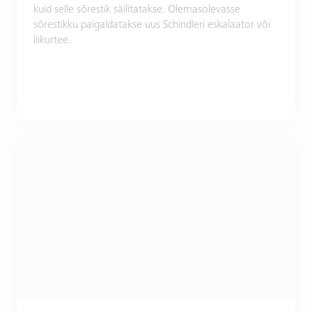
kuid selle sõrestik säilitatakse. Olemasolevasse
sõrestikku paigaldatakse uus Schindleri eskalaator või
liikurtee.