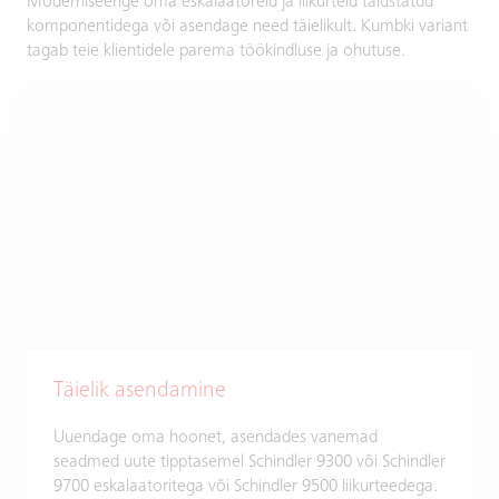
Moderniseerige oma eskalaatoreid ja liikurteid täiustatud
komponentidega või asendage need täielikult. Kumbki variant
tagab teie klientidele parema töökindluse ja ohutuse.
Täielik asendamine
Uuendage oma hoonet, asendades vanemad
seadmed uute tipptasemel Schindler 9300 või Schindler
9700 eskalaatoritega või Schindler 9500 liikurteedega.