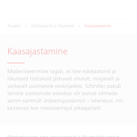
Avaleht
Eskalaatorid ja liikurteed
Kaasajastamine
Kaasajastamine
Moderniseerimine tagab, et teie eskalaatorid ja
liikurteed töötaksid jätkuvalt ohutult, mugavalt ja
vastavalt uusimatele eeskirjadele. Schindler pakub
tervete süsteemide asendusi või teatud sõlmede
samm-sammult ümberkujundamist – lahendusi, mis
kaitsevad teie investeeringut pikaajaliselt.