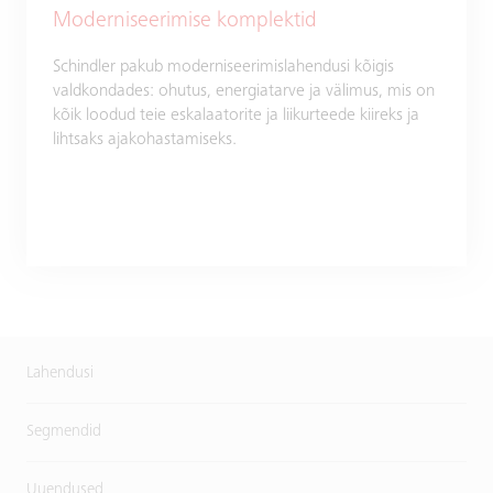
Moderniseerimise komplektid
Schindler pakub moderniseerimislahendusi kõigis
valdkondades: ohutus, energiatarve ja välimus, mis on
kõik loodud teie eskalaatorite ja liikurteede kiireks ja
lihtsaks ajakohastamiseks.
Lahendusi
Segmendid
Uuendused