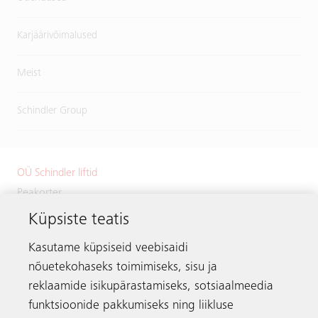
Karjäärivõimalused
Meist
Schindler Group
OÜ Schindler liftid
Peakorter
Küpsiste teatis
Väike-Paala 1
11415 Tallinn
Kasutame küpsiseid veebisaidi
Estonia
nõuetekohaseks toimimiseks, sisu ja
Telefon:
+372 601 2222
reklaamide isikupärastamiseks, sotsiaalmeedia
Meili:
info.ee@schindler.com
funktsioonide pakkumiseks ning liikluse