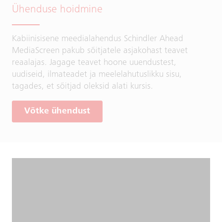
Ühenduse hoidmine
Kabiinisisene meedialahendus Schindler Ahead
MediaScreen pakub sõitjatele asjakohast teavet
reaalajas. Jagage teavet hoone uuendustest,
uudiseid, ilmateadet ja meelelahutuslikku sisu,
tagades, et sõitjad oleksid alati kursis.
Võtke ühendust