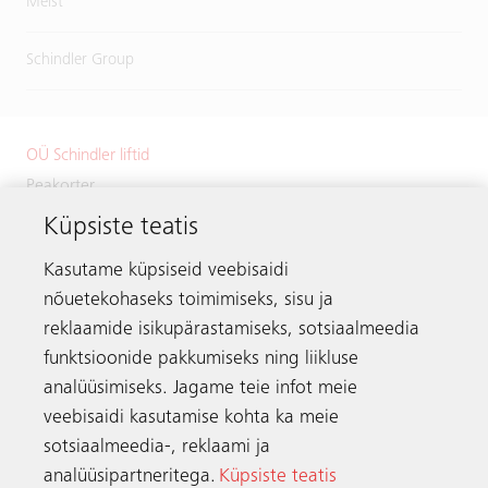
Meist
Schindler Group
OÜ Schindler liftid
Peakorter
Küpsiste teatis
Väike-Paala 1
11415 Tallinn
Kasutame küpsiseid veebisaidi
Estonia
nõuetekohaseks toimimiseks, sisu ja
Telefon:
+372 601 2222
reklaamide isikupärastamiseks, sotsiaalmeedia
Meili:
info.ee@schindler.com
funktsioonide pakkumiseks ning liikluse
analüüsimiseks. Jagame teie infot meie
veebisaidi kasutamise kohta ka meie
sotsiaalmeedia-, reklaami ja
Ühendust võtma
analüüsipartneritega.
Küpsiste teatis