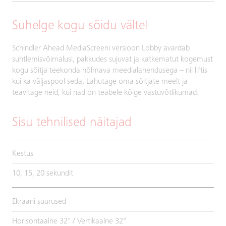
Suhelge kogu sõidu vältel
Schindler Ahead MediaScreeni versioon Lobby avardab
suhtlemisvõimalusi, pakkudes sujuvat ja katkematut kogemust
kogu sõitja teekonda hõlmava meedialahendusega – nii liftis
kui ka väljaspool seda. Lahutage oma sõitjate meelt ja
teavitage neid, kui nad on teabele kõige vastuvõtlikumad.
Sisu tehnilised näitajad
Kestus
10, 15, 20 sekundit
Ekraani suurused
Horisontaalne 32" / Vertikaalne 32"