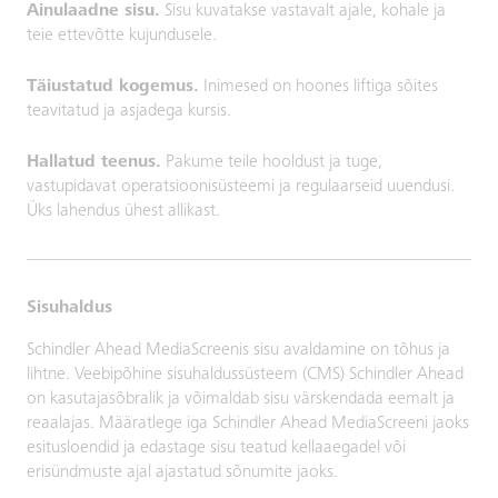
Ainulaadne sisu.
Sisu kuvatakse vastavalt ajale, kohale ja
teie ettevõtte kujundusele.
Täiustatud kogemus.
Inimesed on hoones liftiga sõites
teavitatud ja asjadega kursis.
Hallatud teenus.
Pakume teile hooldust ja tuge,
vastupidavat operatsioonisüsteemi ja regulaarseid uuendusi.
Üks lahendus ühest allikast.
Sisuhaldus
Schindler Ahead MediaScreenis sisu avaldamine on tõhus ja
lihtne. Veebipõhine sisuhaldussüsteem (CMS) Schindler Ahead
on kasutajasõbralik ja võimaldab sisu värskendada eemalt ja
reaalajas. Määratlege iga Schindler Ahead MediaScreeni jaoks
esitusloendid ja edastage sisu teatud kellaaegadel või
erisündmuste ajal ajastatud sõnumite jaoks.