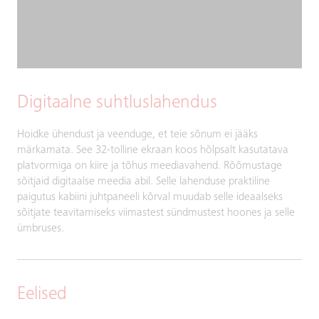
Digitaalne suhtluslahendus
Hoidke ühendust ja veenduge, et teie sõnum ei jääks
märkamata. See 32-tolline ekraan koos hõlpsalt kasutatava
platvormiga on kiire ja tõhus meediavahend. Rõõmustage
sõitjaid digitaalse meedia abil. Selle lahenduse praktiline
paigutus kabiini juhtpaneeli kõrval muudab selle ideaalseks
sõitjate teavitamiseks viimastest sündmustest hoones ja selle
ümbruses.
Eelised