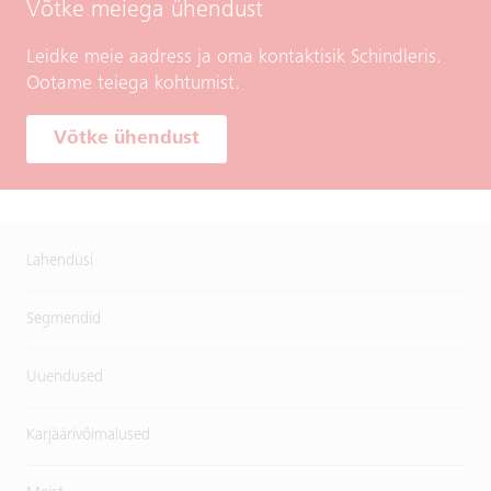
Võtke meiega ühendust
Leidke meie aadress ja oma kontaktisik Schindleris.
Ootame teiega kohtumist.
Võtke ühendust
Lahendusi
Segmendid
Uuendused
Karjäärivõimalused