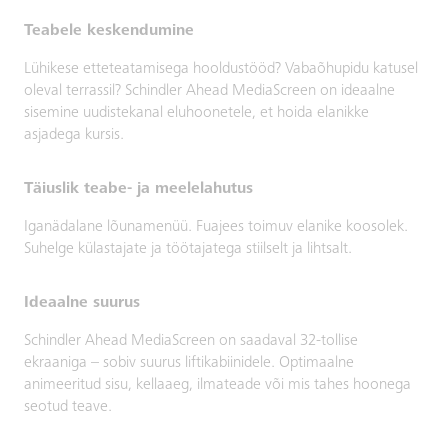
Teabele keskendumine
Lühikese etteteatamisega hooldustööd? Vabaõhupidu katusel
oleval terrassil? Schindler Ahead MediaScreen on ideaalne
sisemine uudistekanal eluhoonetele, et hoida elanikke
asjadega kursis.
Täiuslik teabe- ja meelelahutus
Iganädalane lõunamenüü. Fuajees toimuv elanike koosolek.
Suhelge külastajate ja töötajatega stiilselt ja lihtsalt.
Ideaalne suurus
Schindler Ahead MediaScreen on saadaval 32-tollise
ekraaniga – sobiv suurus liftikabiinidele. Optimaalne
animeeritud sisu, kellaaeg, ilmateade või mis tahes hoonega
seotud teave.