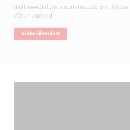
multimeediafunktsioon muudab viisi, kuidas 
sõitu naudivad.
Võtke ühendust