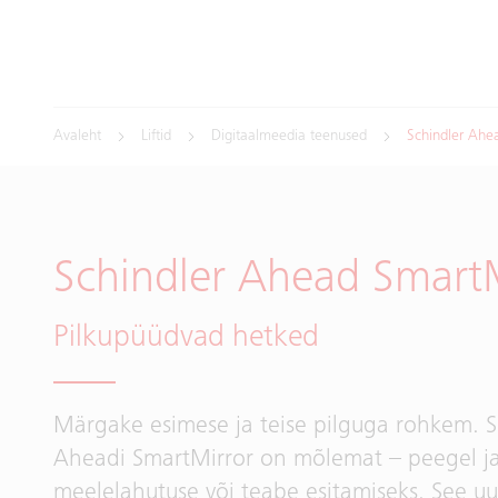
Avaleht
Liftid
Digitaalmeedia teenused
Schindler Ahe
Schindler Ahead Smart
Pilkupüüdvad hetked
Märgake esimese ja teise pilguga rohkem. S
Aheadi SmartMirror on mõlemat – peegel j
meelelahutuse või teabe esitamiseks. See uus