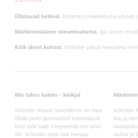
Üllatavad hetked.
Ootamatu meelelahutus köidab re
Märkimisväärne sõnumivahetus.
Iga sõnum on pi
Kõik ühest kohast.
Schindler pakub teenusena tervik
Mis tahes kabiin – kõikjal
Märkimis
Schindler Aheadi SmartMirror on meie
Schindler 
liftide jaoks spetsiaalselt kohandatud.
sisu ja vo
Kuid selle saab integreerida mis tahes
vaatajasko
lifti. Schindler aitab teid teenuse
oluline ja 