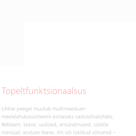
Topeltfunktsionaalsus
Lihtne peegel muutub multimeedium-
meelelahutussüsteemi esmaseks vastuvõtukohaks.
Reklaam, teave, uudised, erisündmused, söökla
menüüd, asutuse teave, ilm või isiklikud sõnumid –