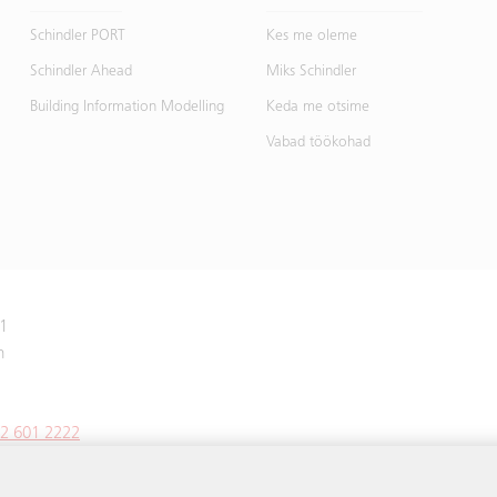
Schindler PORT
Kes me oleme
Schindler Ahead
Miks Schindler
Building Information Modelling
Keda me otsime
Vabad töökohad
 1
n
2 601 2222
ee@schindler.com