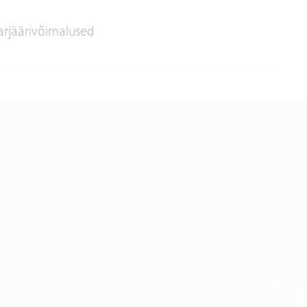
arjäärivõimalused