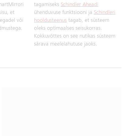
martMirrori
tagamiseks
Schindler Aheadi
isu, et
ühenduvuse funktsiooni ja
Schindleri
aegadel või
hooldusteenus
tagab, et süsteem
ndmustega.
oleks optimaalses seisukorras.
Kokkuvõttes on see nutikas süsteem
särava meelelahutuse jaoks.