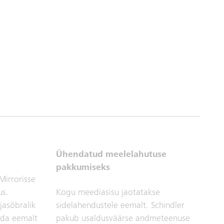
Ühendatud meelelahutuse
pakkumiseks
Mirrorisse
us.
Kogu meediasisu jaotatakse
asõbralik
sidelahendustele eemalt. Schindler
ada eemalt
pakub usaldusväärse andmeteenuse