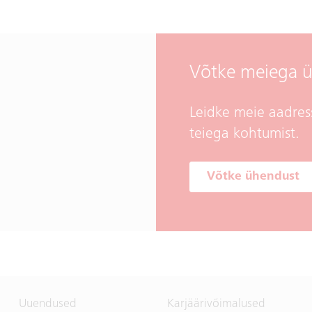
Võtke meiega 
Leidke meie aadres
teiega kohtumist.
Võtke ühendust
Uuendused
Karjäärivõimalused