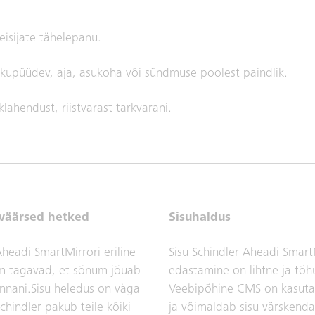
isijate tähelepanu.
lkupüüdev, aja, asukoha või sündmuse poolest paindlik.
lahendust, riistvarast tarkvarani.
väärsed hetked
Sisuhaldus
Aheadi SmartMirrori eriline
Sisu Schindler Aheadi Smart
rm tagavad, et sõnum jõuab
edastamine on lihtne ja tõh
nnani.Sisu heledus on väga
Veebipõhine CMS on kasutaj
Schindler pakub teile kõiki
ja võimaldab sisu värskend