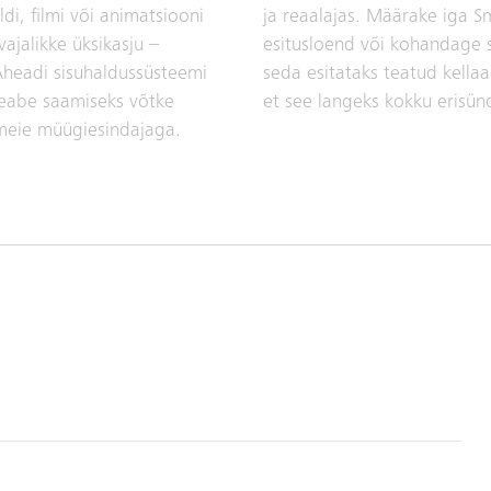
ldi, filmi või animatsiooni
ja reaalajas. Määrake iga S
ajalikke üksikasju –
esitusloend või kohandage s
Aheadi sisuhaldussüsteemi
seda esitataks teatud kella
teabe saamiseks võtke
et see langeks kokku erisü
meie müügiesindajaga.