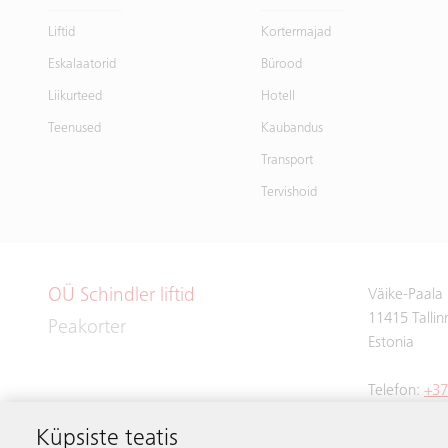
Liftid
Kortermajad
Eskalaatorid
Bürood
Liikurteed
Hotell
Teenused
Kaubandus
Transport
Tervishoid
OÜ Schindler liftid
Väike-Paala
11415 Tallin
Peakorter
Estonia
Telefon:
+37
Meili:
info.
Küpsiste teatis