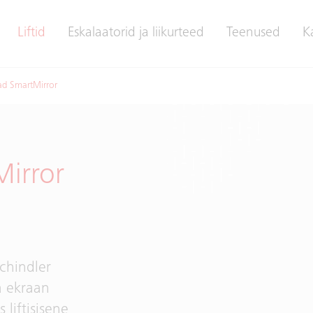
Liftid
Eskalaatorid ja liikurteed
Teenused
K
ad SmartMirror
Mirror
chindler
a ekraan
 liftisisene