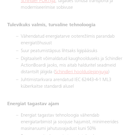
Schindler PORTiga
, tagades tõhusa transpordi ja
moderniseerimise sobivuse
Tulevikuks valmis, turvaline tehnoloogia
Vähendatud energiatarve ooterežiimis parandab
energiatõhusust
Suur peatumistäpsus lihtsaks ligipääsuks
Digitaalselt võimaldatud kaughoolduseks ja Schindler
ActionBoardi jaoks, mis aitab halduritel seadmeid
distantsilt jälgida (
Schindleri hoolduslepinguga
)
Juhtimistarkvara arendatud IEC 62443-4-1 ML3
küberkaitse standardi alusel
Energiat tagastav ajam
Energiat tagastav tehnoloogia vähendab
energiatarbimist ja soojuse hajumist, minimeerides
masinaruumi jahutusvajadust kuni 50%