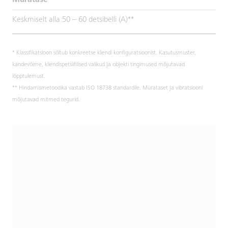
Müratase
Keskmiselt alla 50 – 60 detsibelli (A)**
* Klassifikatsioon sõltub konkreetse kliendi konfiguratsioonist. Kasutusmuster,
kandevõime, kliendispetsiifilised valikud ja objekti tingimused mõjutavad
lõpptulemust.
** Hindamismetoodika vastab ISO 18738 standardile. Mürataset ja vibratsiooni
mõjutavad mitmed tegurid.