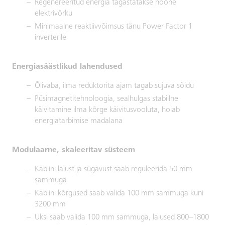
Regenereeritud energia tagastatakse hoone
elektrivõrku
Minimaalne reaktiivvõimsus tänu Power Factor 1
inverterile
Energiasäästlikud lahendused
Õlivaba, ilma reduktorita ajam tagab sujuva sõidu
Püsimagnetitehnoloogia, sealhulgas stabiilne
käivitamine ilma kõrge käivitusvooluta, hoiab
energiatarbimise madalana
Modulaarne, skaleeritav süsteem
Kabiini laiust ja sügavust saab reguleerida 50 mm
sammuga
Kabiini kõrgused saab valida 100 mm sammuga kuni
3200 mm
Uksi saab valida 100 mm sammuga, laiused 800–1800