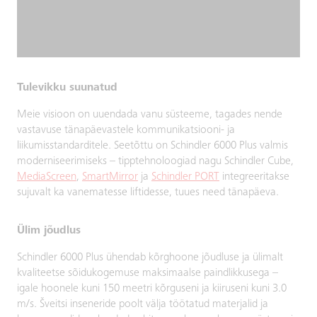
Tulevikku suunatud
Meie visioon on uuendada vanu süsteeme, tagades nende
vastavuse tänapäevastele kommunikatsiooni- ja
liikumisstandarditele. Seetõttu on Schindler 6000 Plus valmis
moderniseerimiseks – tipptehnoloogiad nagu Schindler Cube,
MediaScreen
,
SmartMirror
ja
Schindler PORT
integreeritakse
sujuvalt ka vanematesse liftidesse, tuues need tänapäeva.
Ülim jõudlus
Schindler 6000 Plus ühendab kõrghoone jõudluse ja ülimalt
kvaliteetse sõidukogemuse maksimaalse paindlikkusega –
igale hoonele kuni 150 meetri kõrguseni ja kiiruseni kuni 3.0
m/s. Šveitsi inseneride poolt välja töötatud materjalid ja