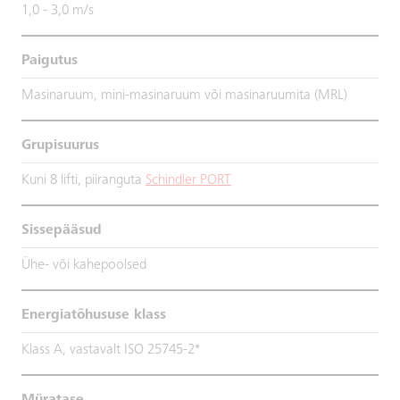
1,0 - 3,0 m/s
Paigutus
Masinaruum, mini-masinaruum või masinaruumita (MRL)
Grupisuurus
Kuni 8 lifti, piiranguta
Schindler PORT
Sissepääsud
Ühe- või kahepoolsed
Energiatõhususe klass
Klass A, vastavalt ISO 25745-2*