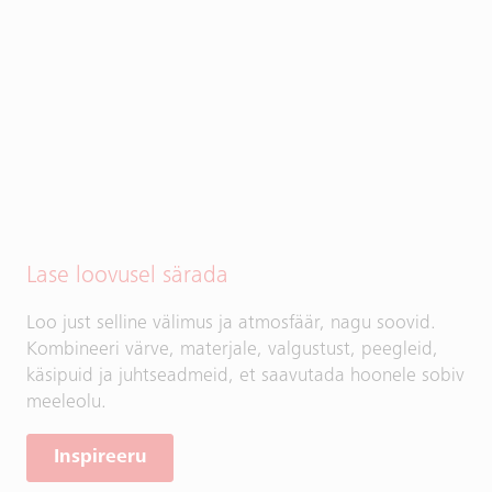
Lase loovusel särada
Loo just selline välimus ja atmosfäär, nagu soovid.
Kombineeri värve, materjale, valgustust, peegleid,
käsipuid ja juhtseadmeid, et saavutada hoonele sobiv
meeleolu.
Inspireeru