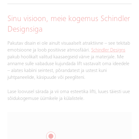
Sinu visioon, meie kogemus Schindler
Designsiga
Pakutav disain ei ole ainult visuaalselt atraktiivne – see tekitab
emotsioone ja loob positiivse atmosfääri.
Schindler Designs
pakub hoolikalt valitud kaasaegseid värve ja materjale. Me
anname sulle vabaduse kujundada lift vastavalt oma ideedele
– alates kabiini seintest, põrandatest ja ustest kuni
juhtpaneelide, käsipuude või peegliteni.
Lase loovusel särada ja vii oma esteetika lifti, luues täiesti uue
sõidukogemuse üürnikele ja külalistele.