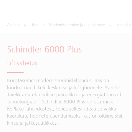
Avaleht
Liftid
Moderniseerimine ja uuendamine
Lahendus
Schindler 6000 Plus
Liftivahetus
Kõrgtasemel moderniseerimislahendus, mis on
loodud nõudlikele keskmise ja kõrghoonele. Šveitsis
Täielik arhitektuuriline paindlikkus ja energiatõhusad
tehnoloogiad – Schindler 6000 Plus on osa meie
RePlace lahendustest, tehes sellest ideaalse valiku
keerukate hoonete uuendamiseks, kus on oluline stiil,
kiirus ja jätkusuutlikkus.