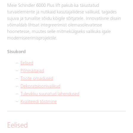
Meie Schindler 6000 Plus lift pakub ka täiustatud
turvaelemente ja nutikaid kasutajaliidese valikuid, tagades
sujuva ja turvalise sõidu kõigile sõitjatele. Innovatiivne disain
võimaldab lihtsat integreerimist olemasolevatesse
hoonetesse, muutes selle mitmekülgseks valikuks igale
moderniseerimisprojektile.
Sisukord
Eelised
Põhinäitajad
Toote omadused
Dekoratsioonivalikud
Tulevikku suunatud lahendused
Kvaliteedi tõstmine
Eelised