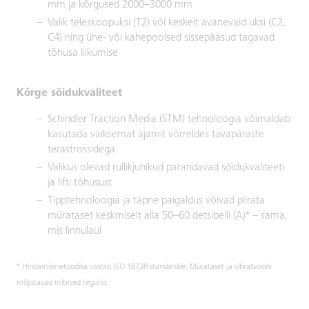
mm ja kõrgused 2000–3000 mm
Valik teleskoopuksi (T2) või keskelt avanevaid uksi (C2,
C4) ning ühe- või kahepoolsed sissepääsud tagavad
tõhusa liikumise
Kõrge sõidukvaliteet
Schindler Traction Media (STM) tehnoloogia võimaldab
kasutada väiksemat ajamit võrreldes tavapäraste
terastrossidega
Valikus olevad rullikjuhikud parandavad sõidukvaliteeti
ja lifti tõhusust
Tipptehnoloogia ja täpne paigaldus võivad piirata
mürataset keskmiselt alla 50–60 detsibelli (A)* – sama,
mis linnulaul
* Hindamismetoodika vastab ISO 18738 standardile. Mürataset ja vibratsiooni
mõjutavad mitmed tegurid.