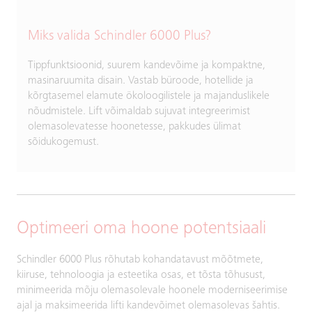
Miks valida Schindler 6000 Plus?
Tippfunktsioonid, suurem kandevõime ja kompaktne,
masinaruumita disain. Vastab büroode, hotellide ja
kõrgtasemel elamute ökoloogilistele ja majanduslikele
nõudmistele. Lift võimaldab sujuvat integreerimist
olemasolevatesse hoonetesse, pakkudes ülimat
sõidukogemust.
Optimeeri oma hoone potentsiaali
Schindler 6000 Plus rõhutab kohandatavust mõõtmete,
kiiruse, tehnoloogia ja esteetika osas, et tõsta tõhusust,
minimeerida mõju olemasolevale hoonele moderniseerimise
ajal ja maksimeerida lifti kandevõimet olemasolevas šahtis.