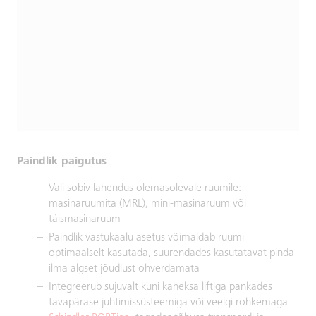
Paindlik paigutus
Vali sobiv lahendus olemasolevale ruumile:
masinaruumita (MRL), mini-masinaruum või
täismasinaruum
Paindlik vastukaalu asetus võimaldab ruumi
optimaalselt kasutada, suurendades kasutatavat pinda
ilma algset jõudlust ohverdamata
Integreerub sujuvalt kuni kaheksa liftiga pankades
tavapärase juhtimissüsteemiga või veelgi rohkemaga