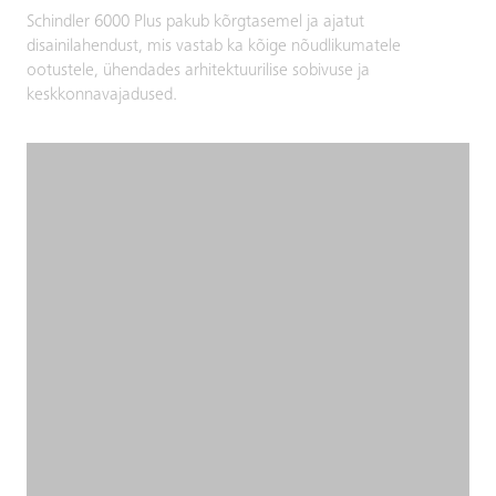
Schindler 6000 Plus pakub kõrgtasemel ja ajatut
disainilahendust, mis vastab ka kõige nõudlikumatele
ootustele, ühendades arhitektuurilise sobivuse ja
keskkonnavajadused.