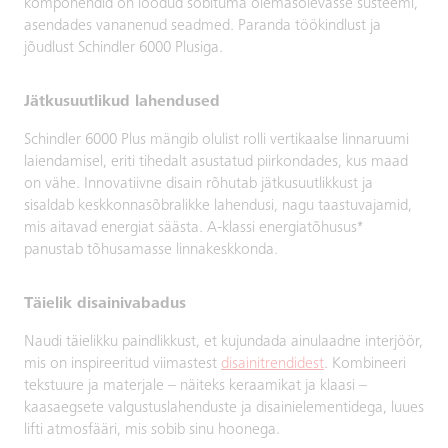
komponendid on loodud sobituma olemasolevasse süsteemi,
asendades vananenud seadmed. Paranda töökindlust ja
jõudlust Schindler 6000 Plusiga.
Jätkusuutlikud lahendused
Schindler 6000 Plus mängib olulist rolli vertikaalse linnaruumi
laiendamisel, eriti tihedalt asustatud piirkondades, kus maad
on vähe. Innovatiivne disain rõhutab jätkusuutlikkust ja
sisaldab keskkonnasõbralikke lahendusi, nagu taastuvajamid,
mis aitavad energiat säästa. A-klassi energiatõhusus*
panustab tõhusamasse linnakeskkonda.
Täielik disainivabadus
Naudi täielikku paindlikkust, et kujundada ainulaadne interjöör,
mis on inspireeritud viimastest
disainitrendidest
. Kombineeri
tekstuure ja materjale – näiteks keraamikat ja klaasi –
kaasaegsete valgustuslahenduste ja disainielementidega, luues
lifti atmosfääri, mis sobib sinu hoonega.