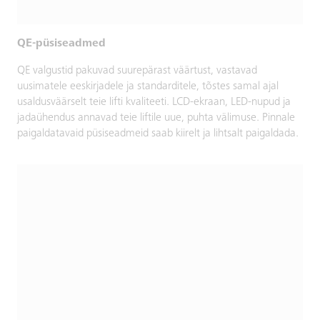
QE-püsiseadmed
QE valgustid pakuvad suurepärast väärtust, vastavad
uusimatele eeskirjadele ja standarditele, tõstes samal ajal
usaldusväärselt teie lifti kvaliteeti. LCD-ekraan, LED-nupud ja
jadaühendus annavad teie liftile uue, puhta välimuse. Pinnale
paigaldatavaid püsiseadmeid saab kiirelt ja lihtsalt paigaldada.