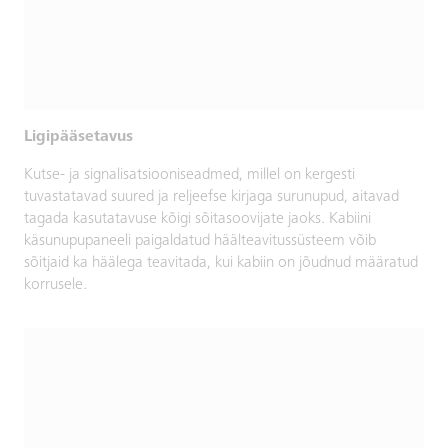
Ligipääsetavus
Kutse- ja signalisatsiooniseadmed, millel on kergesti
tuvastatavad suured ja reljeefse kirjaga surunupud, aitavad
tagada kasutatavuse kõigi sõitasoovijate jaoks. Kabiini
käsunupupaneeli paigaldatud häälteavitussüsteem võib
sõitjaid ka häälega teavitada, kui kabiin on jõudnud määratud
korrusele.