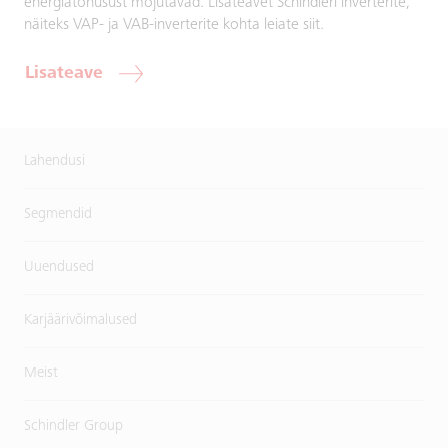
energiatõhusust mõjutavad. Lisateavet Schindleri inverterite,
näiteks VAP- ja VAB-inverterite kohta leiate siit.
Lisateave
Lahendusi
Segmendid
Uuendused
Karjäärivõimalused
Meist
Schindler Group