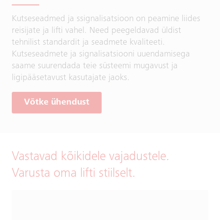
Kutseseadmed ja ssignalisatsioon on peamine liides
reisijate ja lifti vahel. Need peegeldavad üldist
tehnilist standardit ja seadmete kvaliteeti.
Kutseseadmete ja signalisatsiooni uuendamisega
saame suurendada teie süsteemi mugavust ja
ligipääsetavust kasutajate jaoks.
Võtke ühendust
Vastavad kõikidele vajadustele.
Varusta oma lifti stiilselt.