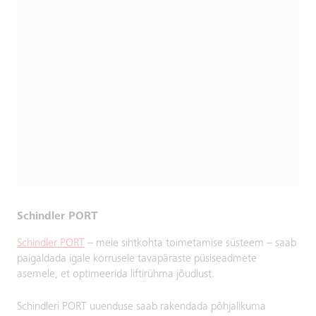
Schindler PORT
Schindler PORT
– meie sihtkohta toimetamise süsteem – saab
paigaldada igale korrusele tavapäraste püsiseadmete
asemele, et optimeerida liftirühma jõudlust.
Schindleri PORT uuenduse saab rakendada põhjalikuma