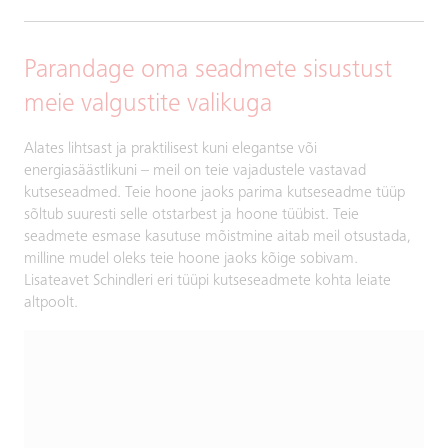
Parandage oma seadmete sisustust
meie valgustite valikuga
Alates lihtsast ja praktilisest kuni elegantse või
energiasäästlikuni – meil on teie vajadustele vastavad
kutseseadmed. Teie hoone jaoks parima kutseseadme tüüp
sõltub suuresti selle otstarbest ja hoone tüübist. Teie
seadmete esmase kasutuse mõistmine aitab meil otsustada,
milline mudel oleks teie hoone jaoks kõige sobivam.
Lisateavet Schindleri eri tüüpi kutseseadmete kohta leiate
altpoolt.