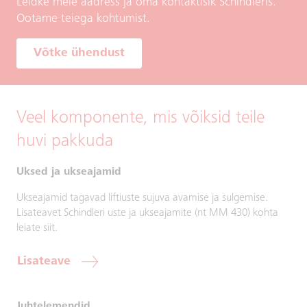
Leidke meie aadress ja oma kontaktisik Schindleris.
Ootame teiega kohtumist.
Võtke ühendust
Veel komponente, mis võiksid teile
huvi pakkuda
Uksed ja ukseajamid
Ukseajamid tagavad liftiuste sujuva avamise ja sulgemise.
Lisateavet Schindleri uste ja ukseajamite (nt MM 430) kohta
leiate siit.
Lisateave
Juhtelemendid