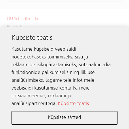
OÜ Schindler liftid
Peakorter
Küpsiste teatis
Väike-Paala 1
11415 Tallinn
Kasutame küpsiseid veebisaidi
Estonia
nõuetekohaseks toimimiseks, sisu ja
Telefon:
+372 601 2222
reklaamide isikupärastamiseks, sotsiaalmeedia
Meili:
info.ee@schindler.com
funktsioonide pakkumiseks ning liikluse
analüüsimiseks. Jagame teie infot meie
veebisaidi kasutamise kohta ka meie
sotsiaalmeedia-, reklaami ja
Ühendust võtma
analüüsipartneritega.
Küpsiste teatis
Küpsiste sätted
Schindler kogu maailmas