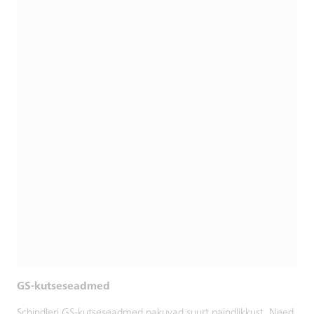
GS-kutseseadmed
Schindleri GS-kutseseadmed pakuvad suurt paindlikkust. Need