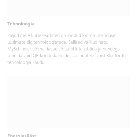
Tehnoloogia
Paljud meie kutseseadmed on loodud looma ühenduse
uusimate digitehnoloogiatega. Sellised valikud nagu
MySchindler võimaldavad sõitjatel lifte juhtida ja nendega
suhelda vaid QR-koodi skannides või nutitelefonist Bluetooth-
tehnoloogia kaudu.
Energiasääst