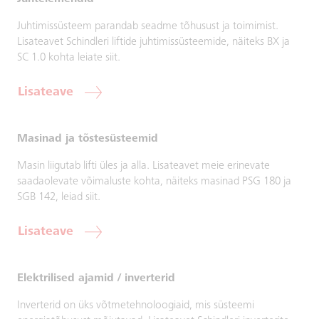
Juhtimissüsteem parandab seadme tõhusust ja toimimist.
Lisateavet Schindleri liftide juhtimissüsteemide, näiteks BX ja
SC 1.0 kohta leiate siit.
Lisateave
Masinad ja tõstesüsteemid
Masin liigutab lifti üles ja alla. Lisateavet meie erinevate
saadaolevate võimaluste kohta, näiteks masinad PSG 180 ja
SGB 142, leiad siit.
Lisateave
Elektrilised ajamid / inverterid
Inverterid on üks võtmetehnoloogiaid, mis süsteemi