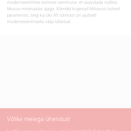
moderniseerimise esimese sammuna, et saavutada nutikas
liikuvus minimaalse ajaga. Kliendid kogevad liiklusvoo kohest
paranemist, isegi kui üks lift rühmast on ajutiselt
moderniseerimiseks välja lülitatud.
Võtke meiega ühendust