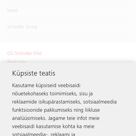
Meist
Schindler Group
OÜ Schindler liftid
Peakorter
Küpsiste teatis
Väike-Paala 1
11415 Tallinn
Kasutame küpsiseid veebisaidi
Estonia
nõuetekohaseks toimimiseks, sisu ja
Telefon:
+372 601 2222
reklaamide isikupärastamiseks, sotsiaalmeedia
Meili:
info.ee@schindler.com
funktsioonide pakkumiseks ning liikluse
analüüsimiseks. Jagame teie infot meie
veebisaidi kasutamise kohta ka meie
sotsiaalmeedia-, reklaami ja