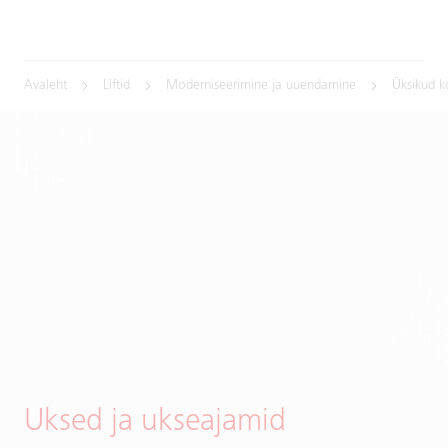
Avaleht
Liftid
Moderniseerimine ja uuendamine
Üksikud 
Uksed ja ukseajamid