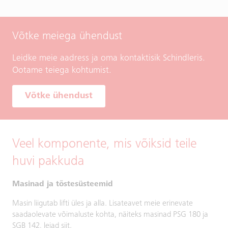
Võtke meiega ühendust
Leidke meie aadress ja oma kontaktisik Schindleris.
Ootame teiega kohtumist.
Võtke ühendust
Veel komponente, mis võiksid teile
huvi pakkuda
Masinad ja tõstesüsteemid
Masin liigutab lifti üles ja alla. Lisateavet meie erinevate
saadaolevate võimaluste kohta, näiteks masinad PSG 180 ja
SGB 142, leiad siit.