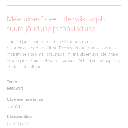
Meie uksesüsteemide valik tagab
suure jõudluse ja töökindluse
Teie lifti jaoks parim uksetüüp sõltub suures osas selle
otstarbest ja hoone tüübist. Teie seadmete esmase kasutuse
mõistmine aitab meil otsustada, milline uksemudel oleks teie
hoone jaoks kõige sobivam. Lisateavet Schindleri eri tüüpi uste
kohta leiate altpoolt.
MM430
1.0 m/s
C2, C4 ja T2