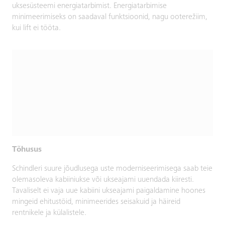
uksesüsteemi energiatarbimist. Energiatarbimise
minimeerimiseks on saadaval funktsioonid, nagu ooterežiim,
kui lift ei tööta.
Tõhusus
Schindleri suure jõudlusega uste moderniseerimisega saab teie
olemasoleva kabiiniukse või ukseajami uuendada kiiresti.
Tavaliselt ei vaja uue kabiini ukseajami paigaldamine hoones
mingeid ehitustöid, minimeerides seisakuid ja häireid
rentnikele ja külalistele.