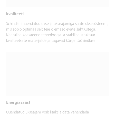
kvaliteeti
Schindleri uuendatud ukse ja ukseajamiga saate uksesüsteemi,
mis sobib optimaalselt teie olemasolevate šahtiustega.
Keeruline kaasaegne tehnoloogia ja stabiilne struktuur
kvaliteetsete materjalidega tagavad kõrge töökindluse.
Energiasääst
Uuendatud ukseajam võib lisaks aidata vähendada